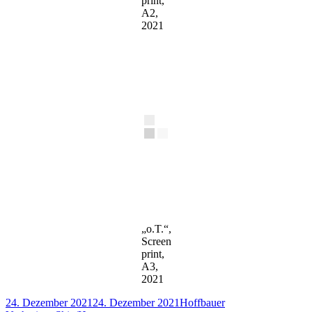
print,
A2,
2021
„o.T.“,
Screen
print,
A3,
2021
Veröffentlicht
Autor
24. Dezember 2021
24. Dezember 2021
Hoffbauer