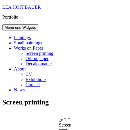
Zum
LEA HOFFBAUER
Inhalt
Portfolio
springen
Menü und Widgets
Paintings
Small paintings
Works on Paper
Screen printing
Oil on paper
Décalcomanie
About
CV
Exhibitions
Contact
News
Screen printing
„o.T.“,
Screen